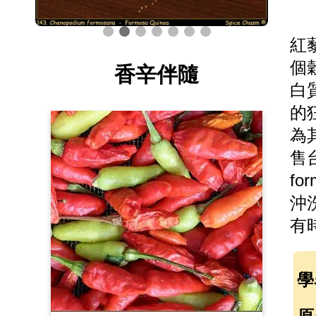
紅
個
香辛伴隨
白
的
為
售台
f
沖
有
學