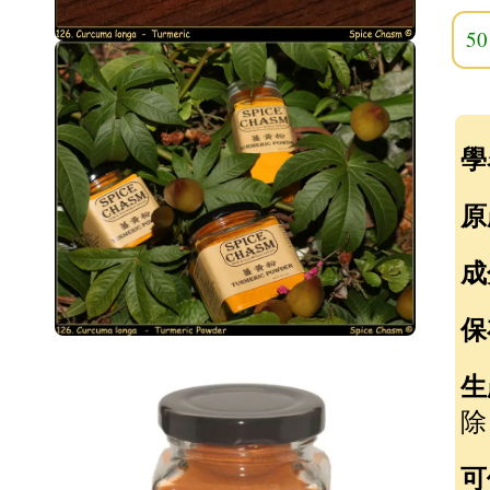
5
學
原
成
保
生
除
可