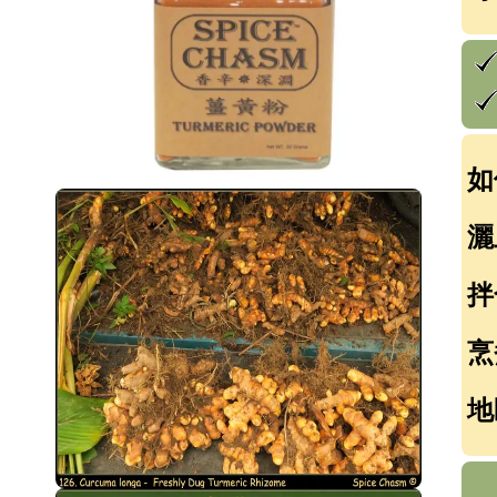
如
灑
拌
烹
地