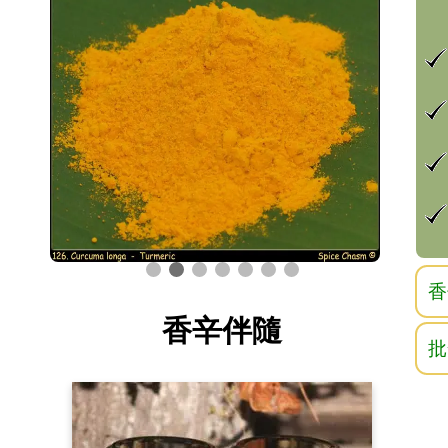
香
香辛伴隨
批