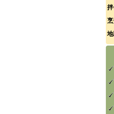
拌
烹
地