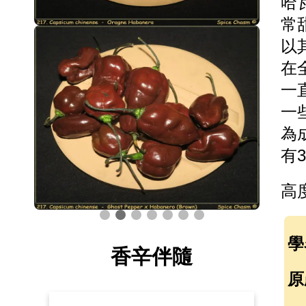
哈
常
以
在
一
一
為
有
高度
學
香辛伴隨
原