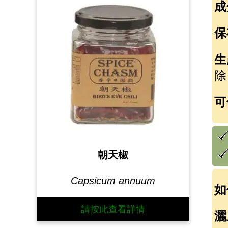
成
保
生
除
可
朝天椒
Capsicum annuum
如
請按此查看詳情
灑