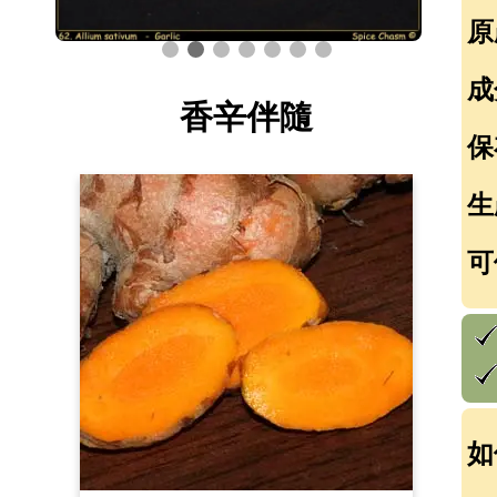
原
成
香辛伴隨
保
生
可
如