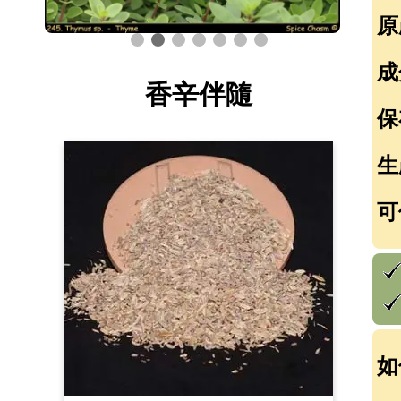
原
成
香辛伴隨
保
生
可
如