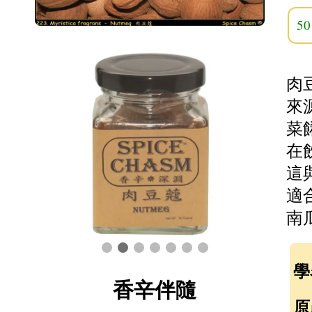
5
肉
來
菜
在
這
適
南
學
香辛伴隨
原