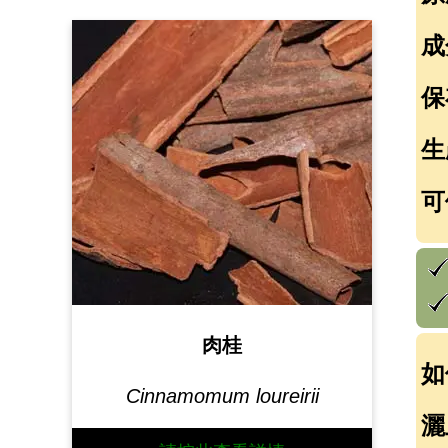
成
保
生
可
肉桂
如
Cinnamomum loureirii
灑